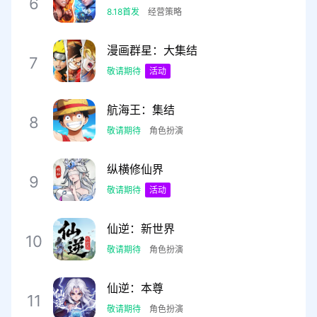
6
8.18首发
经营策略
漫画群星：大集结
7
敬请期待
活动
航海王：集结
8
敬请期待
角色扮演
纵横修仙界
9
敬请期待
活动
仙逆：新世界
10
敬请期待
角色扮演
仙逆：本尊
11
敬请期待
角色扮演