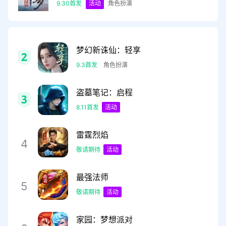
9.30首发
活动
角色扮演
梦幻新诛仙：轻享
9.3首发
角色扮演
盗墓笔记：启程
8.11首发
活动
雷霆烈焰
4
敬请期待
活动
最强法师
5
敬请期待
活动
家园：梦想派对