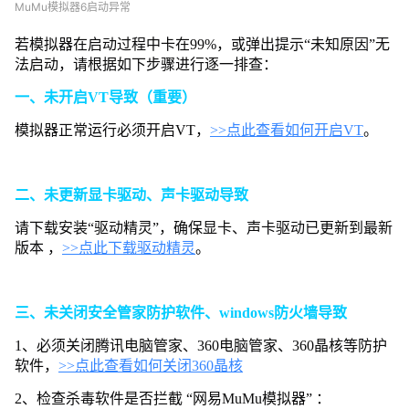
9
MuMu模拟器6启动异常
9
或
若模拟器在启动过程中卡在99%，或弹出提示“未知原因”无
弹
法启动，请根据如下步骤进行逐一排查：
出
“
一、未开启VT导致（重要）
知
原
模拟器正常运行必须开启VT，
>>点此查看如何开启VT
。
因
无
法
二、未更新显卡驱动、声卡驱动导致
启
动
请下载安装“驱动精灵”，确保显卡、声卡驱动已更新到最新
版本 ，
>>点此下载驱动精灵
。
三、未关闭安全管家防护软件、windows防火墙导致
1、必须关闭腾讯电脑管家、360电脑管家、360晶核等防护
软件，
>>点此查看如何关闭360晶核
2、检查杀毒软件是否拦截 “网易MuMu模拟器” ：