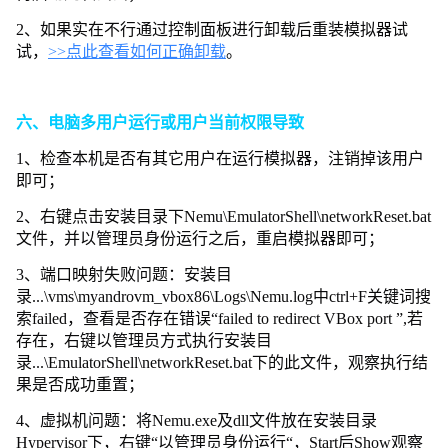
2、如果实在不行通过控制面板进行卸载后重装模拟器试
试，
>>点此查看如何正确卸载
。
六、电脑多用户运行或用户当前权限导致
1、检查本机是否有其它用户在运行模拟器，注销掉该用户
即可；
2、右键点击安装目录下Nemu\EmulatorShell\networkReset.bat
文件，并以管理员身份运行之后，重启模拟器即可；
3
、端口映射失败问题：安装目
录...\vms\myandrovm_vbox86\Logs\Nemu.log中ctrl+F关键词搜
索failed，查看是否存在错误“failed to redirect VBox port ”,若
存在，右键以管理员方式执行安装目
录...\EmulatorShell\networkReset.bat下的此文件，观察执行结
果是否成功重置；
4、虚拟机问题：将Nemu.exe及dll文件放在安装目录
Hypervisor下，右键“以管理员身份运行“，Start后Show观察