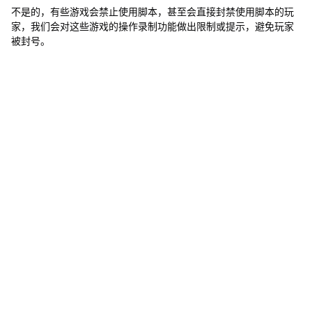
戏
不是的，有些游戏会禁止使用脚本，甚至会直接封禁使用脚本的玩
都
家，我们会对这些游戏的操作录制功能做出限制或提示，避免玩家
可
被封号。
使
用
操
作
录
制