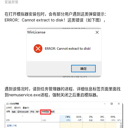
打
安装异常
开
提
在打开模拟器安装包时，会有部分用户遇到这类弹窗提示：
示
ERROR：Cannot extract to disk！这类错误（如下图），
C
a
n
n
o
t
e
x
t
r
a
c
t
t
遇到该情况时，请到任务管理器的进程、详细信息标签页面里面找
o
到nemuservice.exe进程，强制关闭之后重启模拟器。
d
i
s
k
怎
么
办