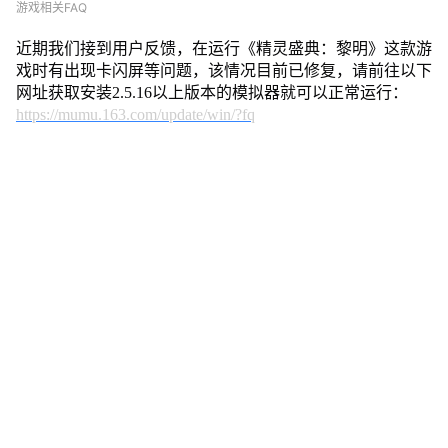
运
游戏相关FAQ
行
出
近期我们接到用户反馈，在运行《精灵盛典：黎明》这款游
现
戏时有出现卡闪屏等问题，该情况目前已修复，请前往以下
卡
网址获取安装2.5.16以上版本的模拟器就可以正常运行：
闪
https://mumu.163.com/update/win/?fq
屏
的
问
题
怎
么
办