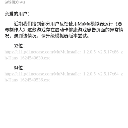
动
游戏相关FAQ
卡
健
亲爱的用户：
康
近期我们接到部分用户反馈使用MuMu模拟器运行《恋
游
戏
与制作人》这款游戏存在启动卡健康游戏忠告页面的异常情
忠
况，遇到该情况，请升级模拟器版本尝试。
告
32位：
怎
https://a11.gdl.netease.com/MuMuInstaller_1.2.0.5_v2.5.17x86_z
么
h-Hans_1624540630.exe
办
64位：
https://a11.gdl.netease.com/MuMuInstaller_1.2.0.5_v2.5.17x64_z
h-Hans_1624540536.exe