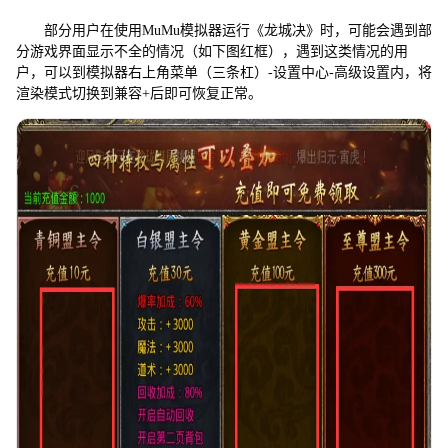
面
显
部分用户在使用MuMu模拟器运行《龙城决》时，可能会遇到部
示
分游戏界面显示不全的情况（如下图红框），遇到这类情况的用
不
户，可以到模拟器右上角菜单（三条杠）-设置中心-高级设置内，将
全
渲染模式切换到兼容+后即可恢复正常。
怎
么
办