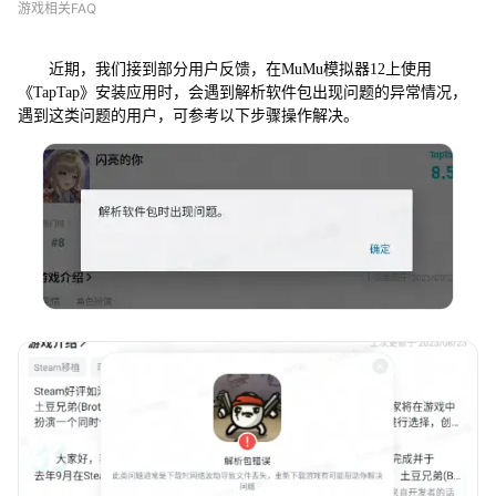
游戏相关FAQ
装
软
件
近期，我们接到部分用户反馈，在MuMu模拟器12上使用
提
《TapTap》安装应用时，会遇到解析软件包出现问题的异常情况，
示
遇到这类问题的用户，可参考以下步骤操作解决。
解
析
软
件
包
出
现
问
题
怎
么
办