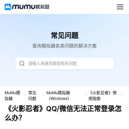
常见问题
查询模拟器各类问题的解决方案
请输入关键词查找相关问题
MuMu模
常见
MuMu模拟器
《火影忍者》使
《
拟器
问题
（Windows）
用指南
影
《火影忍者》QQ/微信无法正常登录怎
忍
者
么办？
Q
Q/
微