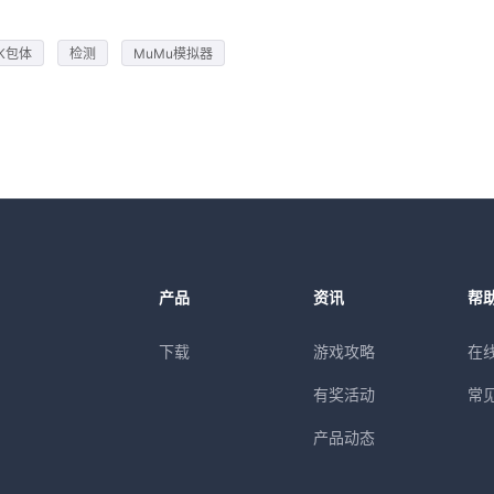
PK包体
检测
MuMu模拟器
产品
资讯
帮
下载
游戏攻略
在
有奖活动
常
产品动态