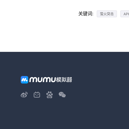
关键词:
萤火突击
A