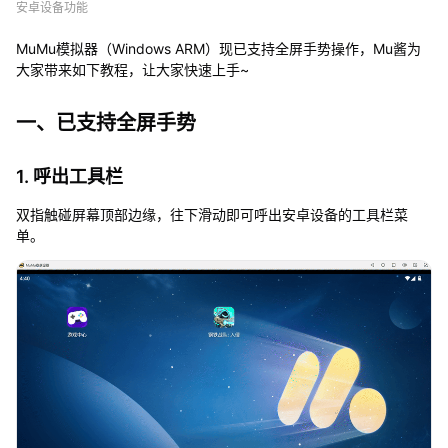
安卓设备功能
（
i
n
MuMu模拟器（Windows ARM）现已支持全屏手势操作，Mu酱为
d
大家带来如下教程，让大家快速上手~
o
w
s
一、已支持全屏手势
A
R
M
1. 呼出工具栏
全
屏
双指触碰屏幕顶部边缘，往下滑动即可呼出安卓设备的工具栏菜
手
单。
势
教
程