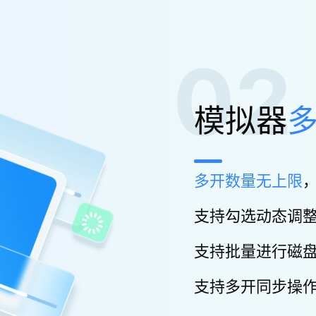
02
模拟器
多开数量无上限
支持勾选动态调
支持批量进行磁
支持多开同步操