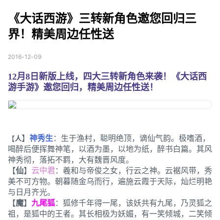
色邀您回归三界！精美
《大话西游》三转新角色邀您回归三
周边任性送
界！精美周边任性送
2016-12-09
12月8日新版上线，四大三转新角色来袭！《大话西
游手游》邀您回归，精美周边任性送！
】
神秀生
：生于渔村，聪明绝顶，谪仙气韵。极嗜酒，
【
人
喝醉后便挥舞神笔，以酒为墨，以地为纸，醉书白篇。其风
神秀彻，落拓不羁，大有魏晋风度。
【
仙
】
云中君
：羲和与帝俊之女，行云之神。云裾风带，秀
美不可方物。朝暮随金乌而行，遍施云霞于天际，灿烂明艳
与日月齐光。
【
魔
】
九尾狐
：狐修千年得一尾，该妖共有九尾，乃灵狐之
祖，是狐中的王者。其长相极为妖媚，有一笑倾城，二笑倾