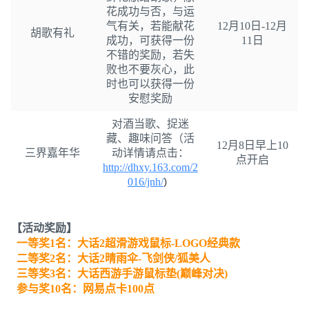
花成功与否，与运
气有关，若能献花
12月10日-12月
胡歌有礼
成功，可获得一份
11日
不错的奖励，若失
败也不要灰心，此
时也可以获得一份
安慰奖励
对酒当歌、捉迷
藏、趣味问答（活
12月8日早上10
三界嘉年华
动详情请点击：
点开启
http://dhxy.163.com/2
016/jnh/
）
【活动奖励】
一等奖1名：大话2超滑游戏鼠标-LOGO经典款
二等奖2名：大话2晴雨伞-飞剑侠/狐美人
三等奖3名：大话西游手游鼠标垫(巅峰对决)
参与奖10名：网易点卡100点