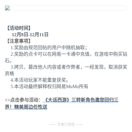
【活动时间】
12月8日-12月11日
【注意事项】
1.奖励由规范回帖的用户中随机抽取；
2.奖励的点卡可以在网易一卡通中充值，在游戏中购买钻
石。
3.拷贝、篡改他人内容或者作弊者，一经发现，取消获奖
资格
4.本活动玩家不能重复获奖。
5.本活动最终解释权归网易MuMu所有
>>点击参与活动：
《大话西游》三转新角色邀您回归三
界！精美周边任性送
文章已到底