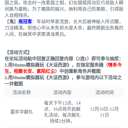
国之容。攻击时一改柔弱之相，幻化银狐挥动巨爪将敌人瞬
间撕为齑粉。为了魔族的振兴，她利用自己的美貌，引得敌
人自相残杀。
【
鬼
】
南冠客
：年幼时举家流放，长大后被神秘人所点醒，
刀法精湛。但他心中从未失却大是大非，最终跳脱出失格的
人间，在幽冥中求索清浊黑白。
【活动方式】
在论坛活动贴中回复正确回复内容（2选1）即可参与抽奖：
1.用Mumu模拟器玩《大话西游》，在指定服务器（
情系今
生、相聚长安、紫陌红尘
）中创建新角色并截图
2.用Mumu模拟器玩《大话西游》，参与游戏内以下活动之
一并截图
活动名称
活动内容
活动时间
每天下午12点、14
点、16点将开启献
12月10日-12月
嘉年华献礼
礼活动，每次献礼
11日
持续2分钟。