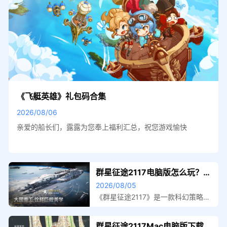
《飞艇英雄》礼包码合集
2026/08/06
亲爱的船长们，露露为您奉上福利汇总，祝您游戏愉快
群星征途2117电脑版怎么玩？
群星征途2117性能优化240高帧
2026/08/05
游戏多开 后台挂机 按键设置教
《群星征途2117》是一款科幻策略战
争游戏，玩家作为指挥官需集结舰队
程
对抗叛徒势力以拯救人类文明。使用
群星征途2117Mac电脑版下载安