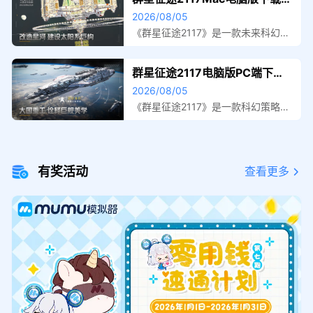
MuMu模拟器，玩家可在电脑上流畅
装教程 Mac电脑怎么玩群星征途
2026/08/05
运行游戏，享受键位设置、多开功能
2117攻略
和高帧率体验，从而提升游戏乐趣。
《群星征途2117》是一款未来科幻背
MuMu兼容性好，支持多种设备，进
景的策略游戏，玩家扮演指挥官带领
一步优化了手游体验。
残存舰队对抗叛徒势力，努力重夺家
群星征途2117电脑版PC端下载
园。想在Mac上体验该游戏，可通过
安装教程 电脑版怎么玩群星征途
2026/08/05
MuMu模拟器（macOS）轻松运行，
2117攻略
支持多种实用功能，如键位设置和多
《群星征途2117》是一款科幻策略手
开运行。用户只需下载MuMu模拟器
游，玩家将作为指挥官在地球被叛军
并安装游戏，即可畅享流畅的游戏体
占领的危机中重建舰队、发展科技，
验。
并对抗外星势力。推荐使用MuMu模
拟器在电脑上畅玩，支持多种实用功
有奖活动
查看更多
能，兼容Windows和MacOS操作系
统。通过模拟器下载游戏并进行安
装，用户可以顺利进入游戏，实现银
河级反击战的策略体验。