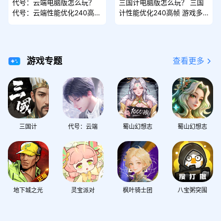
代号：云端电脑版怎么玩？
三国计电脑版怎么玩？ 三国
代号：云端性能优化240高帧
计性能优化240高帧 游戏多
游戏多开 后台挂机 按键设置
开 后台挂机 按键设置教程
教程
游戏专题
查看更多
三国计
代号：云端
蜀山幻想志
蜀山幻想志
地下城之光
灵宝派对
枫叶骑士团
八宝粥突围