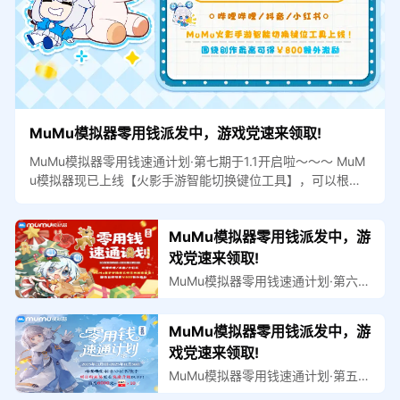
MuMu模拟器零用钱派发中，游戏党速来领取!
MuMu模拟器零用钱速通计划·第七期于1.1开启啦～～～ MuM
u模拟器现已上线【火影手游智能切换键位工具】，可以根据
不同游玩场景智能切换键位： ①忍者键位自动适配 根据当前
出战忍者，自动切换到对应深度定制的专属忍者键位方案，可
激活忍者专属技能快捷键和连招键，如漂泊佩恩一键切换形
MuMu模拟器零用钱派发中，游
态、长十郎一键开刀合刀等；且忍者专属键位适配方案持续增
戏党速来领取!
加中。
MuMu模拟器零用钱速通计划·第六期
于12.1开启啦～～～ MuMu模拟器现
已上线金铲铲阵容大师工具！
MuMu模拟器零用钱派发中，游
戏党速来领取!
MuMu模拟器零用钱速通计划·第五期
于11.1开启啦～～～首次成功投稿10