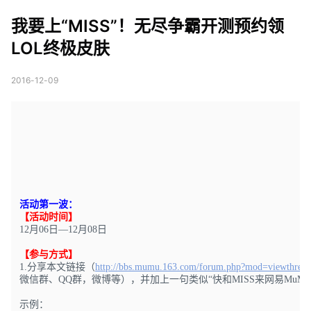
霸开测预约领LOL终极
我要上“MISS”！无尽争霸开测预约领
皮肤
LOL终极皮肤
2016-12-09
活动第一波：
【活动时间】
12月06日—12月08日
【参与方式】
1.分享本文链接（
http://bbs.mumu.163.com/forum.php?mod=viewthrea
微信群、QQ群，微博等），并加上一句类似“快和MISS来网易MuM
示例：