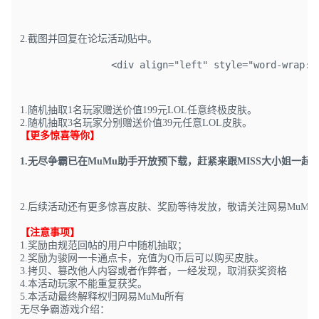
2.截图并回复在论坛活动贴中。
1.随机抽取1名玩家赠送价值199元LOL任意终极皮肤。
2.随机抽取3名玩家分别赠送价值39元任意LOL皮肤。
【更多惊喜等你】
1.
无尽争霸已在MuMu助手开放预下载，赶紧来跟MISS大小姐一起
2.后续活动还有更多惊喜皮肤、奖励等待发放，敬请关注网易MuMu
【注意事项】
1.奖励由规范回帖的用户中随机抽取；
2.奖励为骏网一卡通点卡，充值为Q币后可以购买皮肤。
3.拷贝、篡改他人内容或者作弊者，一经发现，取消获奖资格
4.本活动玩家不能重复获奖。
5.本活动最终解释权归网易MuMu所有
无尽争霸游戏介绍：