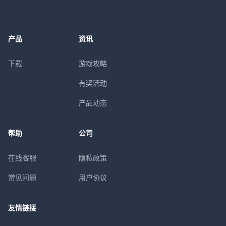
产品
资讯
下载
游戏攻略
有奖活动
产品动态
帮助
公司
在线客服
隐私政策
常见问题
用户协议
友情链接