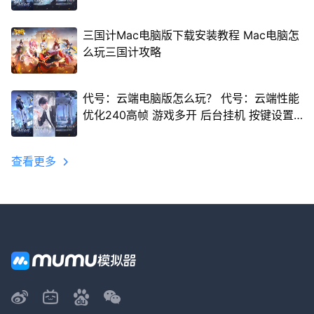
三国计Mac电脑版下载安装教程 Mac电脑怎
么玩三国计攻略
代号：云端电脑版怎么玩？ 代号：云端性能
优化240高帧 游戏多开 后台挂机 按键设置
教程
查看更多