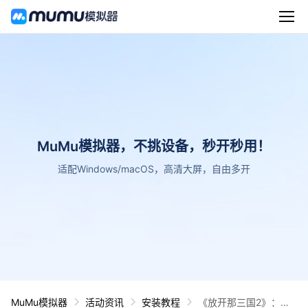
MuMu模拟器，不挑设备，秒开秒用！
适配Windows/macOS，高清大屏，自由多开
MuMu模拟器
活动资讯
安装教程
《放开那三国2》：公