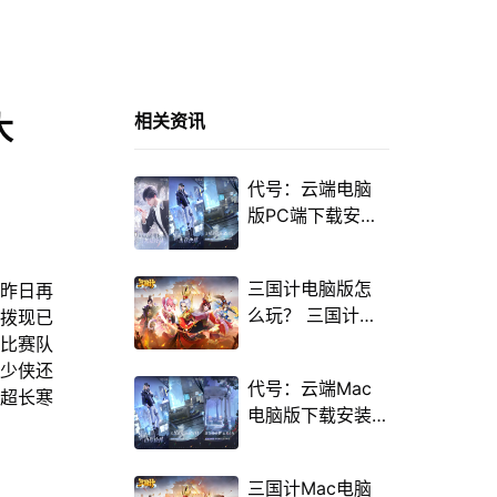
大
相关资讯
代号：云端电脑
版PC端下载安装
教程 电脑版怎么
玩代号：云端攻
三国计电脑版怎
昨日再
略
么玩？ 三国计性
选拨现已
能优化240高帧
是比赛队
游戏多开 后台挂
有少侠还
代号：云端Mac
机 按键设置教程
，超长寒
电脑版下载安装
！
教程 Mac电脑怎
么玩代号：云端
三国计Mac电脑
攻略