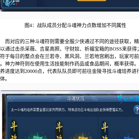
图4：战队成员分配斗魂神力点数增加不同属性
而对应的三种斗魂符则需要全服少侠通过不同的途径获取，精
以通过击杀采薇、吉星高照、守财奴、祈福宝箱的BOSS来获得
神符于每日的整点会在兰若寺、黑风洞、兰若地宫刷出，玩家可
集。神力神符则在使用生活技能制作药品或食品期间，概率获得
养进度达到20000点，代表队队员即可前往金陵寻找斗魂培养进
附体。