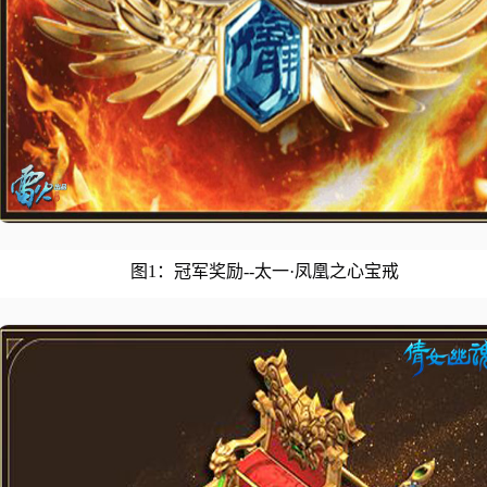
图1：冠军奖励--太一·凤凰之心宝戒