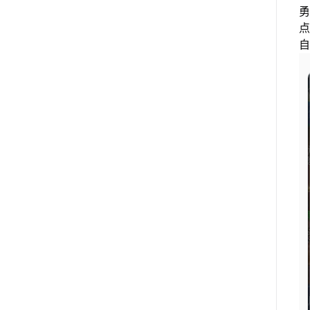
勇
点
自