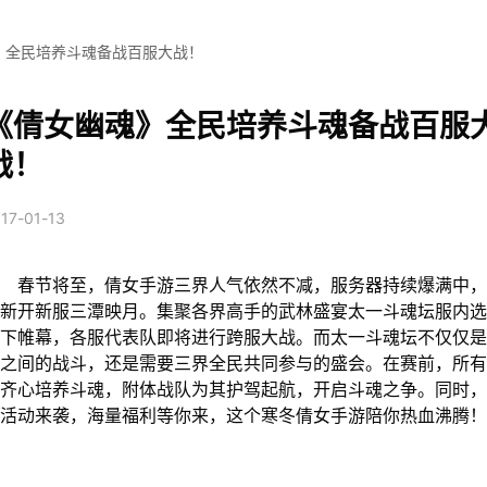
》全民培养斗魂备战百服大战！
《倩女幽魂》全民培养斗魂备战百服
战！
17-01-13
春节将至，倩女手游三界人气依然不减，服务器持续爆满中，
度新开新服三潭映月。集聚各界高手的武林盛宴太一斗魂坛服内
落下帷幕，各服代表队即将进行跨服大战。而太一斗魂坛不仅仅
伍之间的战斗，还是需要三界全民共同参与的盛会。在赛前，所
要齐心培养斗魂，附体战队为其护驾起航，开启斗魂之争。同时
假活动来袭，海量福利等你来，这个寒冬倩女手游陪你热血沸腾