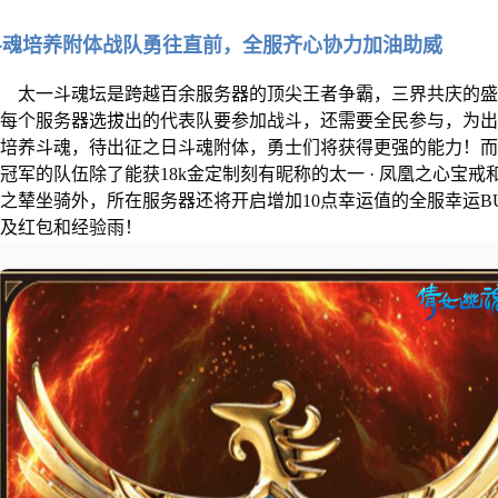
斗魂培养附体战队勇往直前，全服齐心协力加油助威
太一斗魂坛是跨越百余服务器的顶尖王者争霸，三界共庆的盛
了每个服务器选拔出的代表队要参加战斗，还需要全民参与，为
士培养斗魂，待出征之日斗魂附体，勇士们将获得更强的能力！
冠军的队伍除了能获18k金定制刻有昵称的太一 · 凤凰之心宝戒
之辇坐骑外，所在服务器还将开启增加10点幸运值的全服幸运BU
以及红包和经验雨！