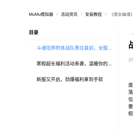
MuMu模拟器
活动资讯
安装教程
《倩女幽魂
目录
斗魂培养附体战队勇往直前，全服齐
20
心协力加油助威
寒假超长福利活动来袭，温暖你的冬
季
新服又开启，劲爆福利拿到手软