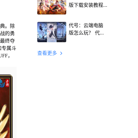
版下载安装教程
Mac电脑怎么玩
三国计攻略
代号：云端电脑
典。除
版怎么玩？ 代
出战的勇
号：云端性能优
而最终夺
化240高帧 游戏
和专属斗
查看更多
多开 后台挂机 按
FF，
键设置教程