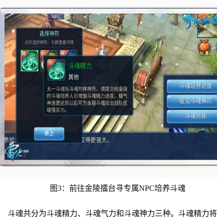
图3：前往金陵擂台寻专属NPC培养斗魂
斗魂共分为斗魂精力、斗魂气力和斗魂神力三种。斗魂精力将