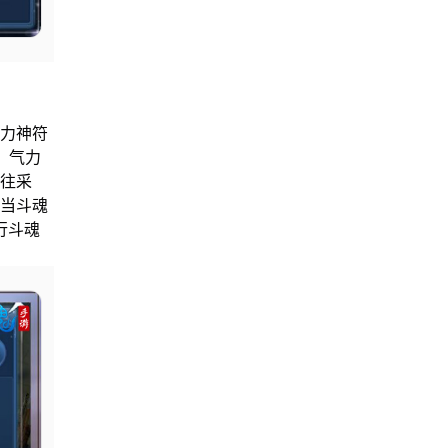
力神符
；气力
前往采
。当斗魂
行斗魂