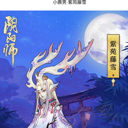
小鹿男·紫苑藤雪