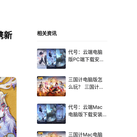
携新
相关资讯
代号：云端电脑
版PC端下载安装
教程 电脑版怎么
玩代号：云端攻
三国计电脑版怎
略
么玩？ 三国计性
能优化240高帧
游戏多开 后台挂
代号：云端Mac
机 按键设置教程
电脑版下载安装
教程 Mac电脑怎
么玩代号：云端
三国计Mac电脑
攻略