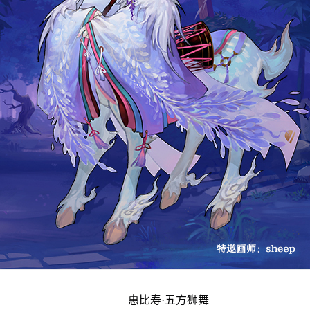
惠比寿·五方狮舞