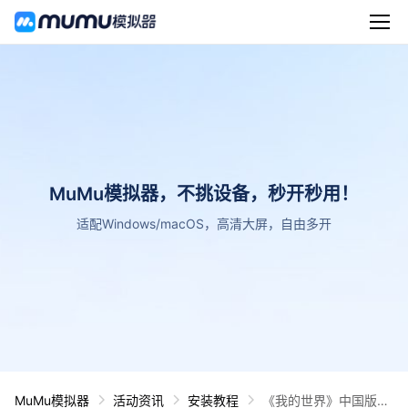
MuMu模拟器，不挑设备，秒开秒用！
适配Windows/macOS，高清大屏，自由多开
MuMu模拟器
活动资讯
安装教程
《我的世界》中国版，