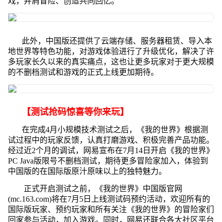
戏，并肩冒险、创造共同回忆。
此外，中国版还提供了云端存储、服务器租赁、导入本
地世界等特色功能，对游戏体验进行了升级优化，解决了许
多玩家长久以来的真实痛点，这也让更多玩家对于更大规模
的不删档测试和游戏的正式上线更加期待。
【
测试抢码惊喜等你来玩】
在完成4月小规模技术测试之后，《我的世界》根据测
试过程中的玩家反馈，认真打磨游戏、积极完善产品功能。
经过近2个月的调试，网易宣布在7月14日开启《我的世界》
PC Java版限号不删档测试，期待更多冒险家加入，体验到
中国版的在国际版原汁原味以上的独特魅力。
正式开启测试之前，《我的世界》中国版官网
(mc.163.com)将在7月5日上线测试码预约活动，欢迎所有的
国际版玩家、预约玩家和所有关注《我的世界》的冒险家们
回家参与活动，加入游戏。同时，网易还联合各大社区平台