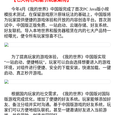
今年4月《我的世界》中国版完成了首次PC Java版小规
模技术测试，在保留游戏原汁原味玩法的基础上，中国版将
为玩家提供便捷的游戏体验和开放的内容创造平台。首次测
试中，中国版正版免费、一站启动、云端存储、好友系统、
好友联机、导入本地世界和服务器租赁在内的七大产品特一
经曝光，便令所有玩家惊喜不已。
为了提高玩家的游戏体验，《我的世界》中国版实现
“一站启动，便捷畅玩”，玩家可以自由选择想要进入的游戏
环境，对组件进行便捷、安全的下载安装，快速加载、一键
启动、真正秒开游戏。
根据国内玩家的社交需求，《我的世界》中国版对国际
版游戏完成优化，增加了便捷的好友系统。玩家能够添加好
友、备注分组并实时沟通。基于中国版游戏的好友系统，玩
家们可以方便地组队联机，甚至一键邀请好友进入当前游