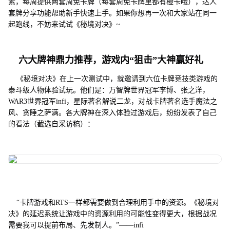
素，每周提供两套周免卡牌（每套周免卡牌里都有橙卡哦），达人
套牌分享功能帮助新手快速上手。如果你想再一次和大家站在同一
起跑线，不妨来试试《秘境对决》~
六大牌神鼎力推荐，游戏内“狙击”大神赢好礼
《秘境对决》在上一次测试中，就邀请到六位卡牌竞技类游戏的
泰斗级人物体验试玩。他们是：万智牌世界冠军李博、张之洋，
WAR3世界冠军infi，星际著名解说二龙，对战卡牌著名选手魔法之
风、贪睡之萨满。各大牌神在深入体验过游戏后，纷纷发表了自己
的看法（截选自采访稿）：
“卡牌游戏和RTS一样都需要做到合理利用手中的资源。《秘境对
决》的延迟系统让游戏中的资源利用的可能性变得更大，根据战况
需要我可以提前布局、先发制人。”——infi