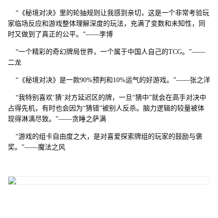
“《秘境对决》里的轮抽规则让我感到亲切，这是一个非常考验玩
家临场反应和游戏整体理解深度的玩法，充满了变数和未知性，同
时又做到了真正的公平。”——李博
“一个精彩的奇幻牌局世界，一个属于中国人自己的TCG。”——
二龙
“《秘境对决》是一款90%预判和10%运气的好游戏。”——张之洋
“我特别喜欢‘猜’对方延迟区的牌，一旦“猜中”就会在高手对决中
占得先机，有时也会因为“猜错”被别人反杀。脑力逻辑的较量被体
现得淋漓尽致。”——贪睡之萨满
“游戏的组卡自由度之大，是对喜爱探索牌组的玩家的鼓励与褒
奖。”——魔法之风