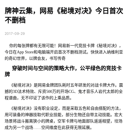
对决》今日首次不删档
牌神云集，网易《秘境对决》今日首次
不删档
2017-09-29
你的每张牌都有无限可能！网易新一代竞技卡牌《秘境对决》，
今日在App Store和电脑端开启首次不删档测试。快快进入纳维利亚
的奇幻世界，以牌会友，书写传奇
穿破时间与空间的策略大作，公平绿色的竞技卡
牌
《秘境对决》是网易金牌团队耗时五年研发的对战卡牌大作。震
撼的3D法术特效、斥资500万的开场CG、鬼才音乐人岩代太郎的全
程谱曲，无不印证了该作的上乘品质。
《秘境对决》没有职业设定，而是采取五色轮自由搭配的方法，
用可装备的神器技取代职业技能，部分生物还自带主动技能。宏大
场景将战斗搬离狭小的牌桌，空军卡牌与地面部队遥遥相望，坟场
成为另一个战场……空间维度在此获得无限延展。