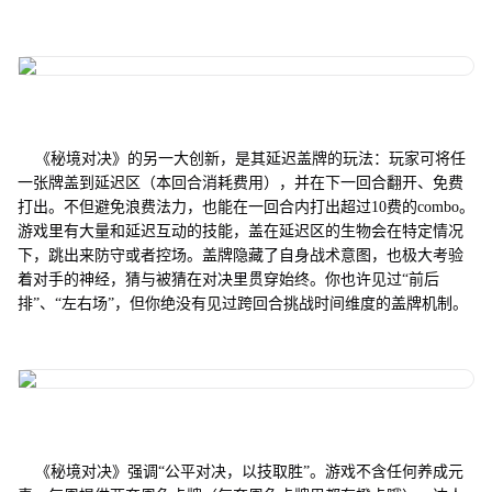
《秘境对决》的另一大创新，是其延迟盖牌的玩法：玩家可将任
一张牌盖到延迟区（本回合消耗费用），并在下一回合翻开、免费
打出。不但避免浪费法力，也能在一回合内打出超过10费的combo。
游戏里有大量和延迟互动的技能，盖在延迟区的生物会在特定情况
下，跳出来防守或者控场。盖牌隐藏了自身战术意图，也极大考验
着对手的神经，猜与被猜在对决里贯穿始终。你也许见过“前后
排”、“左右场”，但你绝没有见过跨回合挑战时间维度的盖牌机制。
《秘境对决》强调“公平对决，以技取胜”。游戏不含任何养成元