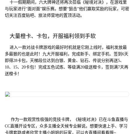
十一假期期间，六大牌神还将再次莅临《秘境对决》，在游戏里
与玩家进行“面对面”娱乐赛。想要“狙击”他们赢取奖励的玩家，可密
切关注百度贴吧、旅法师营地的置顶活动。
大量橙卡、卡包，开
服福利领到
手软
进入一款对战卡牌游戏的最好时机就是它刚上线时，福利发放最
多最狠的也是此时！九大开服福利，完成新手、绑定手机、签到6天
即得28卡包，天梯段位达到白银、黄金、钻石、传说分别再送5、
10、15、20卡包！完成五色试炼、等级满20级送橙卡，签到满7天再
送橙卡！
作为一款观赏性极强的竞技卡牌，《秘境对决》已在斗鱼直播与
CC直播开设专区，众多主播全天候专业解说。想要快速上手、学习
卡牌套路或者欣赏主播小姐姐的玩家，可以去直播间看看哦~