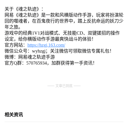
关于《魂之轨迹》：
网易《魂之轨迹》是一款和风横版动作手游，玩家将扮演轮
回的噬魂者，在百鬼夜行的世界中，踏上反抗命运的妖刀少
年之旅。
游戏中的经典1V1对战模式、无技能CD、双键搓招的操作
设定，给你横版动作手游最爽快战斗的体验！
官方网站：
https://hzgj.163.com/
微信公众号：wyhzgj；关注微信可领取微信专属礼包！
微博：网易魂之轨迹手游
官方Q群：570765934，加群获得第一手资讯！
文章已到底
相关资讯