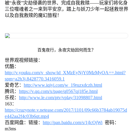
被“永夜”灾劫侵袭的世界、完成自我救赎——玩家们将化身
三位噬魂者之一来到平安京，踏上与妖刀少年一起拯救世界
以及自我救赎的魔幻旅程！
百鬼夜行，永夜灾劫因何而生？
世界观视频链接：
优酷：
http://v.youku.com/v_show/id_XMzEyNjY0MzMyOA==.html?
spm=a2h3j.8428770.3416059.1
爱奇艺：
http://www.iqiyi.com/w_19ruzxdczh.html
腾讯：
https://v.qq.com/x/page/q0567qj185e.html
乐视：
http://www.le.com/ptv/vplay/31098807.html
163：
https://crazynote.v.netease.com/2017/1101/09c66b3784ab19075d
e442aa2f4c03b6qt.mp4
百度网盘：链接：
http://pan.baidu.com/s/1jIcOjWi
密码：
m3ms