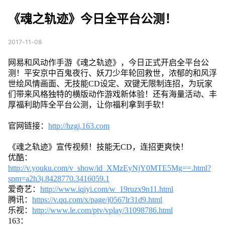
台公测！
《魂之轨迹》今日全平台公测！
2017-11-08
网易和风动作手游《魂之轨迹》，今日正式开启全平台公
测！平安京中百鬼夜行、妖刀少年轮回救世，浓郁的和风浮
世绘风情画面、无技能CD设定、双键无限制连招，为玩家
们带来风格独特的横版动作游戏新体验！还有海量活动、丰
厚福利助阵全平台公测，让你福利拿到手软！
官网链接：
http://hzgj.163.com
《魂之轨迹》宣传视频！技能无CD，连招更爽快！
优酷：
http://v.youku.com/v_show/id_XMzEyNjY0MTE5Mg==.html?
spm=a2h3j.8428770.3416059.1
爱奇艺：
http://www.iqiyi.com/w_19ruzx9n11.html
腾讯：
https://v.qq.com/x/page/j0567lr31d9.html
乐视：
http://www.le.com/ptv/vplay/31098786.html
163：