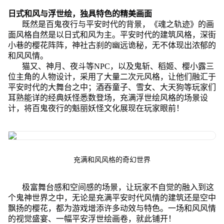
日式和风与浮世绘，独具特色的精美画面
既然是百鬼夜行与平安时代的背景，《魂之轨迹》的画
面风格自然是以日式和风为主。平安时代的建筑风格，深街
小巷的樱花阵阵，神社古刹的幽远诡秘，无不体现出浓郁的
和风风情。
猫又、神月、夜斗等NPC，以及鬼斩、稻姬、樱小露三
位主角的人物设计，采用了大量二次元风格，让他们融汇于
平安时代的大舞台之中；酒吞童子、雪女、大天狗等玩家们
耳熟能详的经典妖怪悉数登场，充满浮世绘风格的场景设
计，将百鬼夜行的魁丽妖怪文化展现在玩家眼前！
充满和风风格的奇幻世界
极富舞台感和空间感的场景，让玩家不自觉的融入到这
个鬼神世界之中，无论是充满平安时代风情的建筑还是空中
飘扬的樱花，都为游戏增添许多动效与特色。一场和风风情
的视觉盛宴、一幅平安浮世绘画卷，就此铺开！