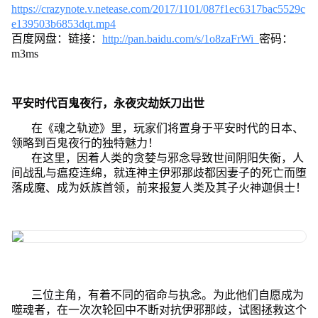
https://crazynote.v.netease.com/2017/1101/087f1ec6317bac5529c
e139503b6853dqt.mp4
百度网盘：链接：
http://pan.baidu.com/s/1o8zaFrWi
密码：
m3ms
平安时代百鬼夜行，永夜灾劫妖刀出世
在《魂之轨迹》里，玩家们将置身于平安时代的日本、
领略到百鬼夜行的独特魅力！
在这里，因着人类的贪婪与邪念导致世间阴阳失衡，人
间战乱与瘟疫连绵，就连神主伊邪那歧都因妻子的死亡而堕
落成魔、成为妖族首领，前来报复人类及其子火神迦俱士！
三位主角，有着不同的宿命与执念。为此他们自愿成为
噬魂者，在一次次轮回中不断对抗伊邪那歧，试图拯救这个