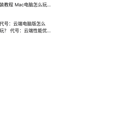
装教程 Mac电脑怎么玩
三国计攻略
代号：云端电脑版怎么
玩？ 代号：云端性能优
化240高帧 游戏多开 后
台挂机 按键设置教程