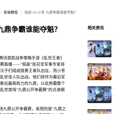
安装教程
局座 vs 小苍 九鼎争霸谁能夺魁？
苍 九鼎争霸谁能夺魁？
相关资讯
分，腾讯首款战争策略手游《乱世王者》
赛直播——“局座”张召忠军事专家将
汉子们组成骁勇王者队出征，而小苍
乱世佳人队出战，他们将作为幕后军
象征最高权力的九鼎，以此称霸整个
乱世首场“九鼎公开争霸赛”的点滴细
九鼎公开争霸赛，采用的是“九鼎之