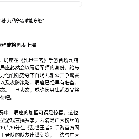
 小苍 九鼎争霸谁能夺魁？
器”或将再度上演
，局座在《乱世王者》手游首场九鼎
局座必然会以幕后军师的身份，给与
力他们强势夺下首场九鼎公开争霸赛
以及攻防策略，局座已经早有准备。
态。一旦表态，或许因果律武器又将
待吧。
赛中，局座的加盟可谓是惊喜，这也
型游戏直播赛事。为满足广大粉丝的
日19点30分在《乱世王者》手游官方网
王者队的队友出谋划策，一边与广大