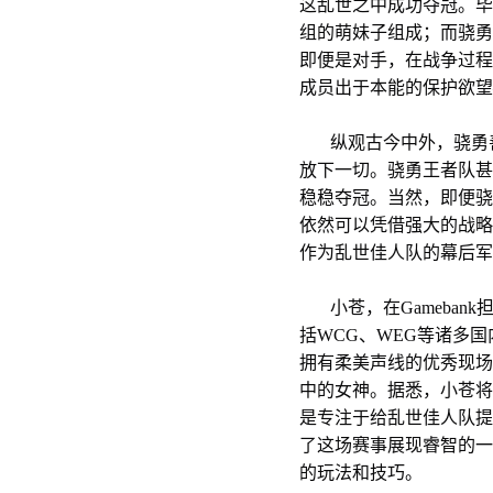
这乱世之中成功夺冠。毕
组的萌妹子组成；而骁勇
即便是对手，在战争过程
成员出于本能的保护欲望
纵观古今中外，骁勇善
放下一切。骁勇王者队甚
稳稳夺冠。当然，即便骁
依然可以凭借强大的战略
作为乱世佳人队的幕后军
小苍，在Gameban
括WCG、WEG等诸多
拥有柔美声线的优秀现场
中的女神。据悉，小苍将
是专注于给乱世佳人队提
了这场赛事展现睿智的一
的玩法和技巧。