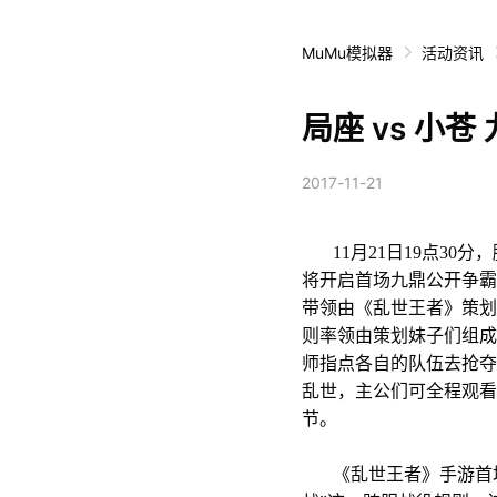
MuMu模拟器
活动资讯
局座 vs 小
2017-11-21
11月21日19点30
将开启首场九鼎公开争霸
带领由《乱世王者》策划
则率领由策划妹子们组成
师指点各自的队伍去抢夺
乱世，主公们可全程观看
节。
《乱世王者》手游首场