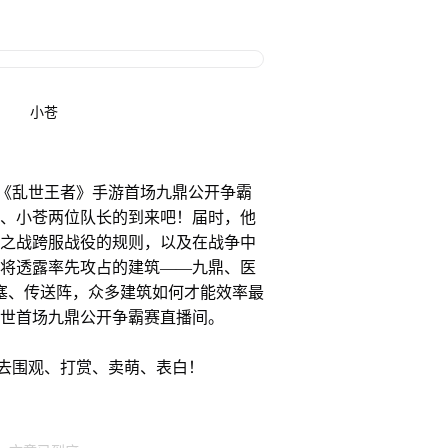
小苍
分，《乱世王者》手游首场九鼎公开争霸
、小苍两位队长的到来吧！届时，他
之战跨服战役的规则，以及在战争中
将透露率先攻占的建筑——九鼎、医
要塞、传送阵，众多建筑如何才能效率最
世首场九鼎公开争霸赛直播间。
围观、打赏、卖萌、表白！