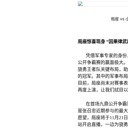
局座 vs
局座惊喜现身 “因果律武
凭借军事专家的身份
公开争霸赛的赢面极大。
骁勇王者队关键布局，助
的冠军。其中的军事布局
目前，局座尚未对赛事表
再度上演，让我们拭目以
在首场九鼎公开争霸
是张召忠近期参与的最大
愿望，局座将于11月21
站开启直播，一边为骁勇