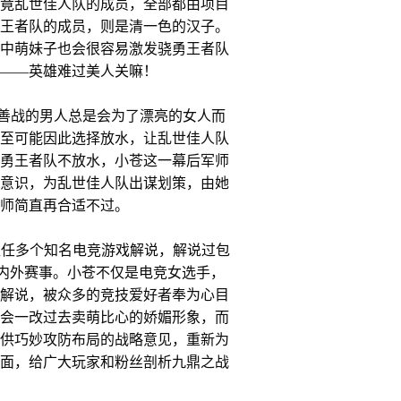
竟乱世佳人队的成员，全部都由项目
王者队的成员，则是清一色的汉子。
中萌妹子也会很容易激发骁勇王者队
——英雄难过美人关嘛！
战的男人总是会为了漂亮的女人而
至可能因此选择放水，让乱世佳人队
勇王者队不放水，小苍这一幕后军师
意识，为乱世佳人队出谋划策，由她
师简直再合适不过。
k担任多个知名电竞游戏解说，解说过包
国内外赛事。小苍不仅是电竞女选手，
解说，被众多的竞技爱好者奉为心目
会一改过去卖萌比心的娇媚形象，而
供巧妙攻防布局的战略意见，重新为
面，给广大玩家和粉丝剖析九鼎之战