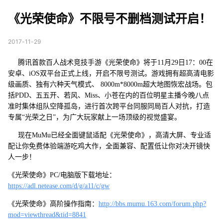
删档测试开启！
《光荣使命》不限号不删档测试开启！
2017-11-29
腾讯首款百人战术竞技手游《光荣使命》将于11月29日17：00在
安卓、iOS双平台正式上线，开启不限号测试。游戏拥有超高清电影
级画质、独有六种天气模式、 8000m*8000m超大地图恢宏战场。包
括PDD、五五开、若风、Miss、小苍在内的百位明星主播今晚八点
准时集体组队空降孤岛，进行首次跨平台同服同局百人对抗，打造
专属“光荣之日”，为广大玩家献上一场顶级的视觉盛宴。
现在MuMu已经全面键鼠适配《光荣使命》，高清大屏、专业适
配让你免费体验端游吃鸡大作，全面兼容、配置低让你对决开镜快
人一步！
《光荣使命》PC/电脑版下载地址：
https://adl.netease.com/d/g/a11/c/gw
《光荣使命》高阶操作指南：
http://bbs.mumu.163.com/forum.php?
mod=viewthread&tid=8841