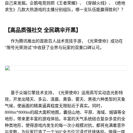
自己来发掘。企鹅电竞则把《王者荣耀》、《穿越火线》、《绝地
求生》几款大热游戏的主播分别组队，哪一支队伍能赢得胜利？？
【高品质强社交 全民跳伞开黑】
作为腾讯推出的首款百人战术竞技手游，《光荣使命》成功在
“限号光荣测试”中收获了业界与玩家的双重口碑认可。
基于尖端引擎技术支持，《光荣使命》运用高写实动态光影特
效，开发出晴天、多云、清晨、黄昏、雾天、黑夜六种类型的天象
气候，使画面的精美逼真程度无限贴近于真实。同时，
8000m*8000m的超大面积地图，囊括山地、平原、海域、城镇等全
地形，带来更丰富的游戏体验。丰富的天气系统结合复杂多变的全
种类地形，使得游戏内发生的每一次小规模对抗，都将充满着意外
与变数，为玩家打造了一个360°全方位沉浸式环境体验。值得一提