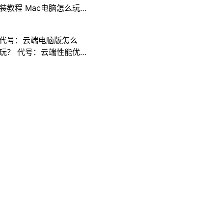
装教程 Mac电脑怎么玩
三国计攻略
代号：云端电脑版怎么
玩？ 代号：云端性能优
化240高帧 游戏多开 后
台挂机 按键设置教程