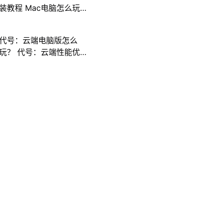
装教程 Mac电脑怎么玩
三国计攻略
代号：云端电脑版怎么
玩？ 代号：云端性能优
化240高帧 游戏多开 后
台挂机 按键设置教程