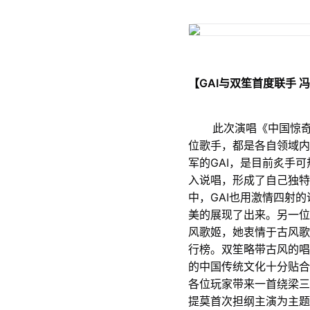
【GAI与双笙首度联手 
此次演唱《中国惊奇先
位歌手，都是各自领域内
军的GAI，是目前炙手
入说唱，形成了自己独特
中，GAI也用激情四射
美的展现了出来。另一位
风歌姬，她衷情于古风歌
行榜。双笙略带古风的唱
的中国传统文化十分贴合
各位玩家带来一首绕梁三
提莫首次担纲主演为主题