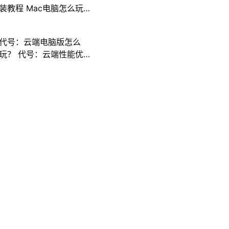
装教程 Mac电脑怎么玩
三国计攻略
代号：云端电脑版怎么
玩？ 代号：云端性能优
化240高帧 游戏多开 后
台挂机 按键设置教程