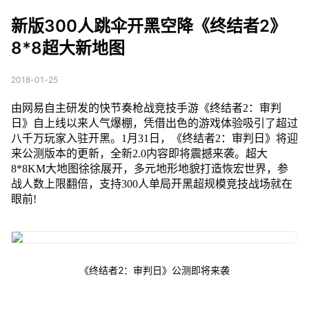
降《终结者2》8*8超
新版300人跳伞开黑空降《终结者2》
大新地图
8*8超大新地图
2018-01-25
由网易自主研发的快节奏枪战竞技手游《终结者2：审判
日》自上线以来人气爆棚，凭借出色的游戏体验吸引了超过
八千万玩家入驻开黑。1月31日，《终结者2：审判日》将迎
来公测版本的更新，全新2.0内容即将震撼来袭。超大
8*8KM大地图徐徐展开，多元地形地貌打造恢宏世界，参
战人数上限翻倍，支持300人单局开黑超规模竞技战场就在
眼前!
《终结者2：审判日》公测即将来袭