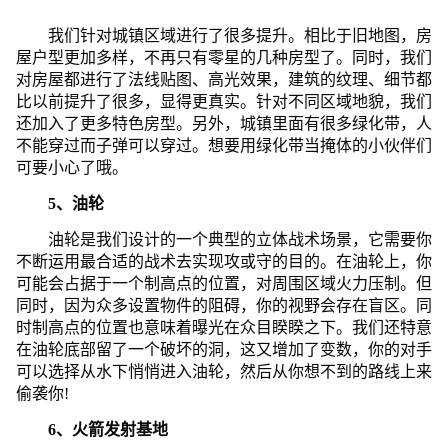
我们针对城镇区域进行了很多提升。相比于旧地图，房
屋户型更加多样，不再只有零星的几种房型了。同时，我们
对房屋都进行了法线贴图、高光效果，建筑的纹理、细节都
比以前提升了很多，显得更真实。针对不同区域地貌，我们
还加入了更多特色房型。另外，城镇里面有很多绿化带，人
不能穿过而子弹可以穿过。想要用绿化带当掩体的小伙伴们
可要小心了哦。
5、油轮
油轮是我们设计的一个典型的立体战术场景，它需要你
不断运用最合适的战术去实现攻或守的目的。在油轮上，你
可能会占据于一个制高点的位置，对周围区域火力压制。但
同时，因为众多设置物件的阻碍，你的视野会存在盲区。同
时制高点的位置也意味着曝光在众目睽睽之下。我们还特意
在油轮底部留了一个破坏的洞，这又增加了变数，你的对手
可以选择从水下悄悄进入油轮，然后从你想不到的路线上来
偷袭你!
6、火箭发射基地