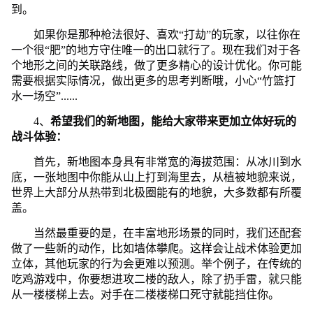
到。
如果你是那种枪法很好、喜欢“打劫”的玩家，以往你在
一个很“肥”的地方守住唯一的出口就行了。现在我们对于各
个地形之间的关联路线，做了更多精心的设计优化。你可能
需要根据实际情况，做出更多的思考判断哦，小心“竹篮打
水一场空”......
4、
希望我们的新地图，能给大家带来更加立体好玩的
战斗体验：
首先，新地图本身具有非常宽的海拔范围：从冰川到水
底，一张地图中你能从山上打到海里去，从植被地貌来说，
世界上大部分从热带到北极圈能有的地貌，大多数都有所覆
盖。
当然最重要的是，在丰富地形场景的同时，我们还配套
做了一些新的动作，比如墙体攀爬。这样会让战术体验更加
立体，其他玩家的行为会更难以预测。举个例子，在传统的
吃鸡游戏中，你要想进攻二楼的敌人，除了扔手雷，就只能
从一楼楼梯上去。对手在二楼楼梯口死守就能挡住你。