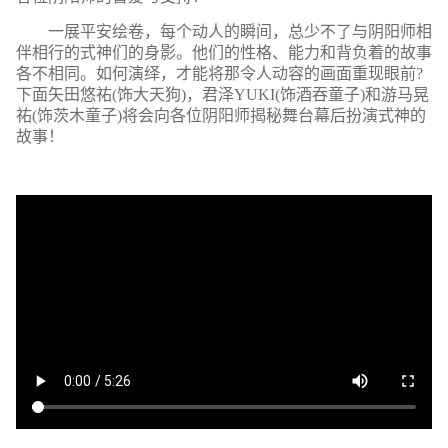
一展平安绘卷，每个动人的瞬间，总少不了与阴阳师相
伴相行的式神们的身影。他们的性格、能力和背负着的故事
各不相同。如何演绎，才能将那令人动容的画面重现眼前?
下面矢田悠祐(饰大天狗)，君泽YUKI(饰酒吞童子)和游马晃
祐(饰茨木童子)将会向各位阴阳师揭秘舞台幕后扮演式神的
故事！