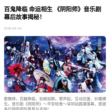
《阴阳师》音乐剧幕后
百鬼降临 命运相生 《阴阳师》音乐剧
故事揭秘！
幕后故事揭秘！
2018-04-04
歌舞绎，百魅降临，如痴如醉。掌声起，互动应援，妙趣横
生。音乐剧《阴阳师》～平安绘卷～深圳站圆满落幕，感谢
各位阴阳师的喜爱与支持！