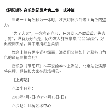
《阴阳师》音乐剧纪录片第二集—式神篇
当与一个角色融为一体时，才真切体会到这个角色的魅
力。
“为了大义”，一念亦正亦邪，狂风卷入矛盾重重; “失去
手臂”，纵有万分苦楚，仍为友人施展豪拳;“沉沉酒壶”，好
似潦倒失意，醉中难掩狂意柔情……
舞台上将有更多式神露面，演员们又将如何诠释各自角
色的命运与执念呢?
音乐剧《阴阳师》～平安绘卷～上海站、北京站公演即
将启程，期待和大家在剧场相见~
【上海站】
△演出日期：
2018年4月7日(六)～4月15日(日)
△会场：虹桥艺术中心