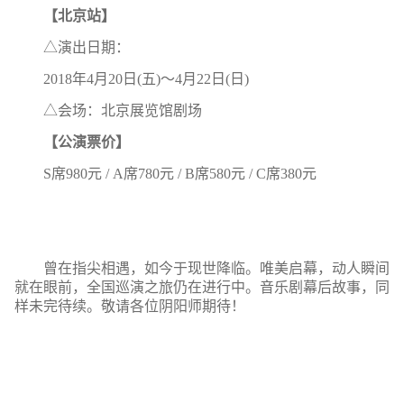
【北京站】
△演出日期：
2018年4月20日(五)～4月22日(日)
△会场：北京展览馆剧场
【公演票价】
S席980元 / A席780元 / B席580元 / C席380元
曾在指尖相遇，如今于现世降临。唯美启幕，动人瞬间
就在眼前，全国巡演之旅仍在进行中。音乐剧幕后故事，同
样未完待续。敬请各位阴阳师期待！