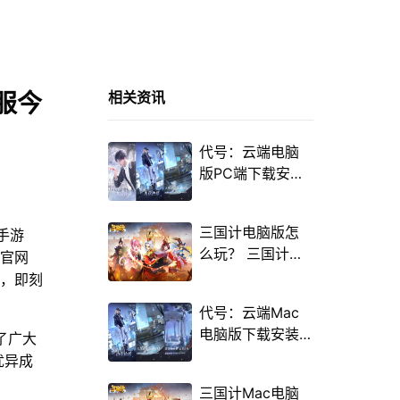
服今
相关资讯
代号：云端电脑
版PC端下载安装
教程 电脑版怎么
玩代号：云端攻
三国计电脑版怎
手游
略
么玩？ 三国计性
诗官网
能优化240高帧
戏，即刻
游戏多开 后台挂
代号：云端Mac
机 按键设置教程
电脑版下载安装
了广大
教程 Mac电脑怎
优异成
么玩代号：云端
三国计Mac电脑
攻略