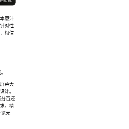
本原汁
有针对性
》，相信
线。
屏幕大
术设计。
百分百还
需求。精
一览无