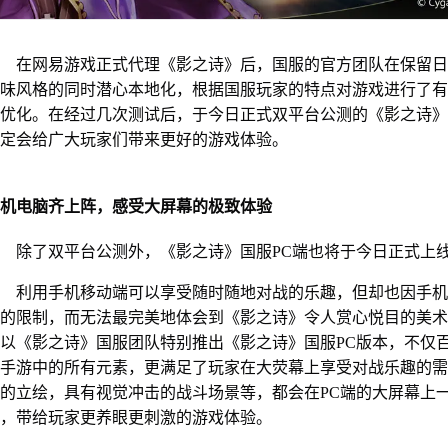
在网易游戏正式代理《影之诗》后，国服的官方团队在保留日
原味风格的同时潜心本地化，根据国服玩家的特点对游戏进行了
的优化。在经过几次测试后，于今日正式双平台公测的《影之诗
一定会给广大玩家们带来更好的游戏体验。
手机电脑齐上阵，感受大屏幕的极致体验
除了双平台公测外，《影之诗》国服PC端也将于今日正式上
利用手机移动端可以享受随时随地对战的乐趣，但却也因手机
小的限制，而无法最完美地体会到《影之诗》令人赏心悦目的美
所以《影之诗》国服团队特别推出《影之诗》国服PC版本，不仅
原手游中的所有元素，更满足了玩家在大荧幕上享受对战乐趣的
的立绘，具有视觉冲击的战斗场景等，都会在PC端的大屏幕上
遗，带给玩家更养眼更刺激的游戏体验。