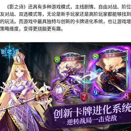
《影之诗》还具有多种游戏模式，主线剧情、自由对战、阶位
好友对战、双选模式等，无论是新手玩家还是高阶玩家都能够找
己的玩法。而游戏中最具独特与创新的卡牌进化系统，也让游戏
层策略维度，变得更烧脑更有趣。