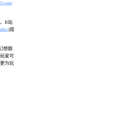
63.com/
、B站
hibo/
)观
幻想题
让玩家可
优更为玩