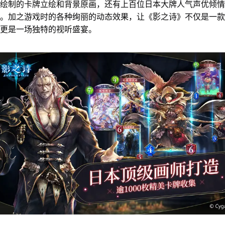
心绘制的卡牌立绘和背景原画，还有上百位日本大牌人气声优倾
音。加之游戏时的各种绚丽的动态效果，让《影之诗》不仅是一
戏更是一场独特的视听盛宴。