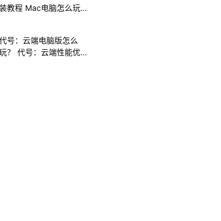
装教程 Mac电脑怎么玩
三国计攻略
代号：云端电脑版怎么
玩？ 代号：云端性能优
化240高帧 游戏多开 后
台挂机 按键设置教程