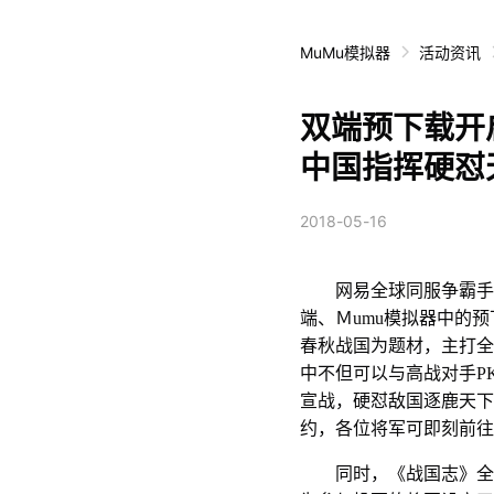
MuMu模拟器
活动资讯
双端预下载开
中国指挥硬怼
2018-05-16
网易全球同服争霸手游
端、Ｍumu模拟器中的
春秋战国为题材，主打全
中不但可以与高战对手P
宣战，硬怼敌国逐鹿天下
约，各位将军可即刻前往
同时，《战国志》全球