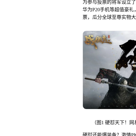
为参与投票的将军设立了
华为P20手机等超值豪
票，瓜分全球至尊实物大
（图1 硬怼天下！
硬怼还能爆装备？激情P