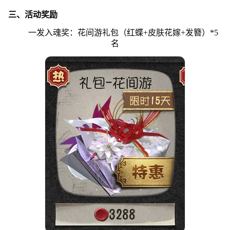
三、活动奖励
一发入魂奖：花间游礼包（红蝶+皮肤花嫁+发簪）*5
名