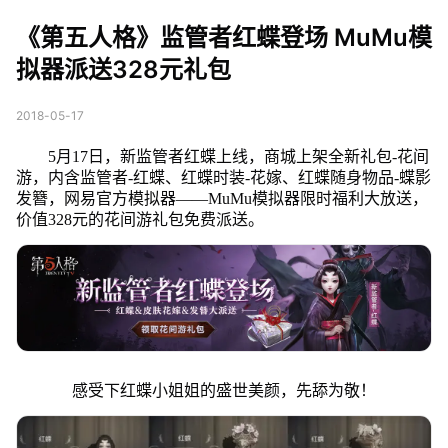
蝶登场 MuMu模拟器派
《第五人格》监管者红蝶登场 MuMu模
送328元礼包
拟器派送328元礼包
2018-05-17
5月17日，新监管者红蝶上线，商城上架全新礼包-花间
游，内含监管者-红蝶、红蝶时装-花嫁、红蝶随身物品-蝶影
发簪，网易官方模拟器——MuMu模拟器限时福利大放送，
价值328元的花间游礼包免费派送。
感受下红蝶小姐姐的盛世美颜，先舔为敬！