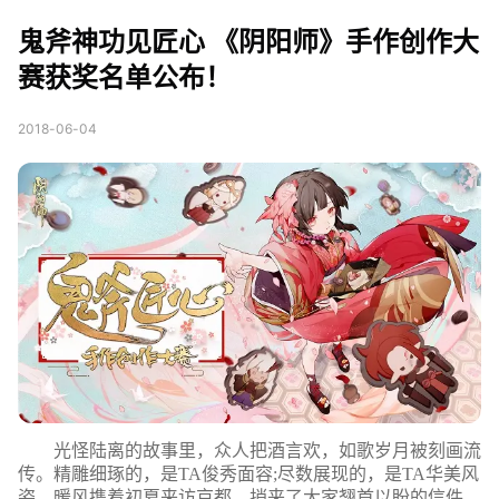
师》手作创作大赛获奖
鬼斧神功见匠心 《阴阳师》手作创作大
名单公布！
赛获奖名单公布！
2018-06-04
光怪陆离的故事里，众人把酒言欢，如歌岁月被刻画流
传。精雕细琢的，是TA俊秀面容;尽数展现的，是TA华美风
姿。暖风携着初夏来访京都，捎来了大家翘首以盼的信件