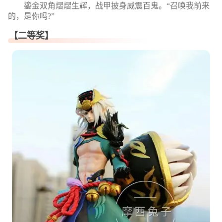
鎏金双角熠熠生辉，战甲披身威震百鬼。“召唤我前来
的，是你吗?”
【二等奖】