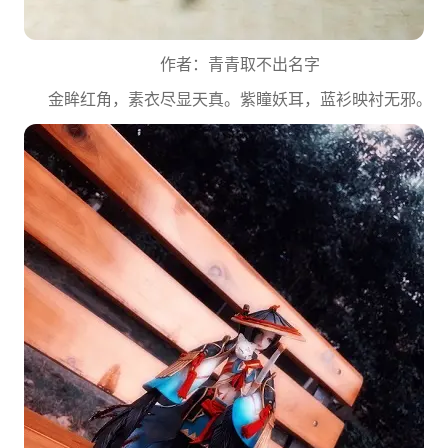
作者：青青取不出名字
金眸红角，素衣尽显天真。紫瞳妖耳，蓝衫映衬无邪。