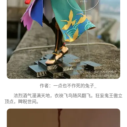
作者：一点也不作死的兔子_
浓烈酒气漫满天地，衣袂飞鸟随风翻飞。狂妄鬼王傲立
顶点，睥睨世间。