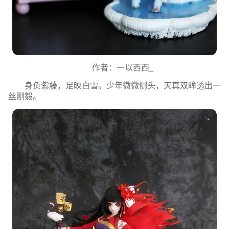
作者：一以西西_
身负紫藤，足映白雪。少年微微侧头，天真双眸透出一
丝刚毅。