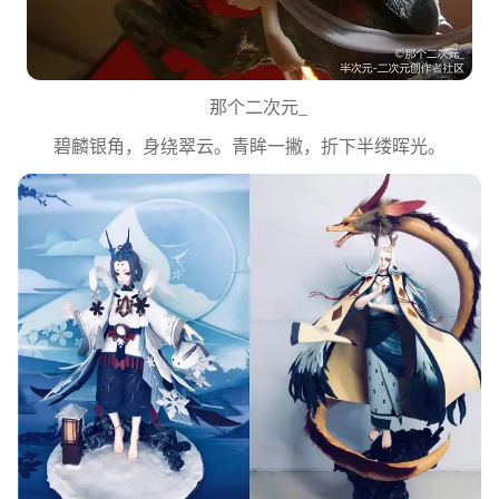
那个二次元_
碧麟银角，身绕翠云。青眸一撇，折下半缕晖光。