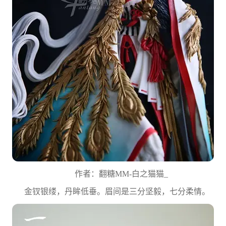
作者：翻糖MM-白之猫猫_
金钗银缕，丹眸低垂。眉间是三分坚毅，七分柔情。