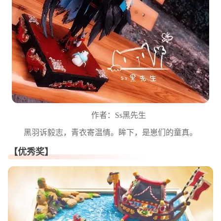
作者：Ss黑先生
黑羽诉毅志，青衣寄温情。眸下，是崽们的童真。
【优秀奖】