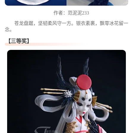
作者：范泥泥233
苍龙盘踞，坚韧柔风守一方。银衣素裹，飘零冰花留一
念。
【三等奖】