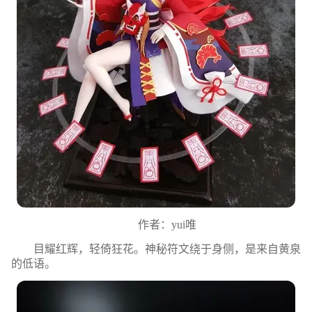
作者：yui唯
目耀红辉，轻倚狂花。神秘符文绕于身侧，是来自黄泉
的低语。