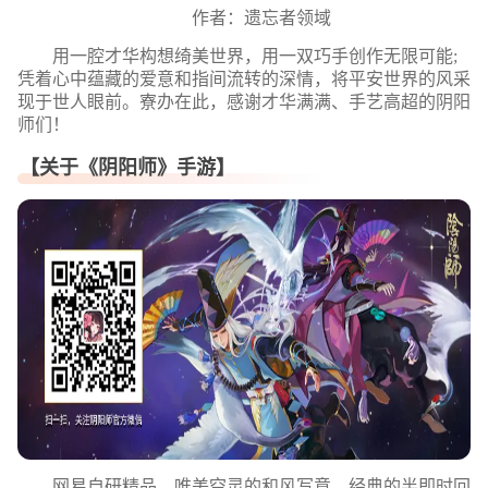
作者：遗忘者领域
用一腔才华构想绮美世界，用一双巧手创作无限可能;
凭着心中蕴藏的爱意和指间流转的深情，将平安世界的风采
现于世人眼前。寮办在此，感谢才华满满、手艺高超的阴阳
师们！
【关于《阴阳师》手游】
网易自研精品，唯美空灵的和风写意，经典的半即时回