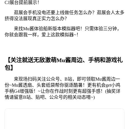
CJ展台提前展示！
逛展会手机没电还要上线做任务怎么办？逛展会人太多
挤得没法展现真正实力怎么办？
来找Mu酱体验船新版本模拟器吧！只需体验三分钟，
你就会跟我一样，爱上这款模拟器~！
【关注就送无敌激萌Mu酱周边、手柄和游戏礼
包】
来现场扫码关注公众号、B站，即可领取
Mu酱周边
一
份~
Mu酱透扇
、
头套纸袋
帮你驱逐酷暑！更有机会get
小鸡
手柄G4增强版
！~让你在作战时刻更有超强手感！
(抽奖详
情请留意B站、贴吧、公众号的相关动态唷~)