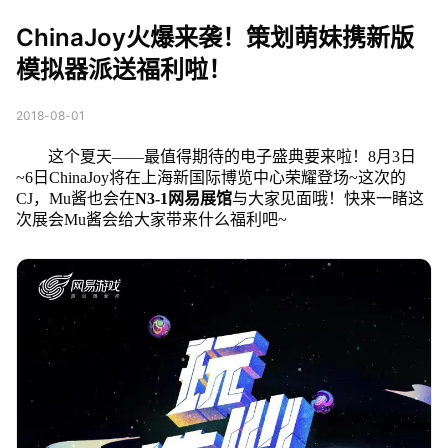
策划萌妹携新版模拟器
ChinaJoy火爆来袭！策划萌妹携新版
派送福利啦！
模拟器派送福利啦！
2018-08-01
这个夏天——最值得期待的电子盛典要来啦！
8月3日
~6日ChinaJoy将在上海新国际博览中心荣耀登场~这次的
CJ，Mu酱也会在
N3-1网易展馆
与大家见面哦！快来一睹这
次展会Mu酱会给大家带来什么福利吧~