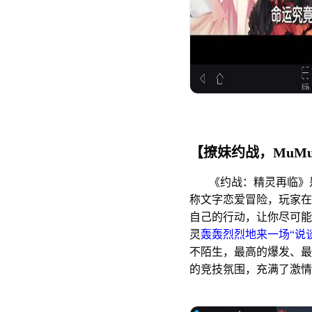
【撩妹约战，MuM
《约战：精灵再临》是Gal
称文字恋爱冒险，玩家在
自己的行动，让你尽可能
灵
轰轰烈烈地来一场“说
不陌生，最高的爆发、最
的竞技氛围，充满了激情