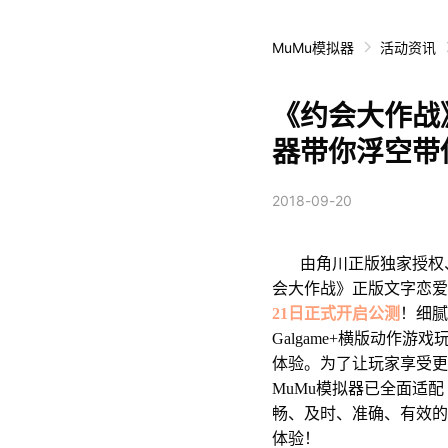
MuMu模拟器
活动资讯
《约会大作战
器带你浮空带
2018-09-20
由角川正版独家授权、
会大作战》正版文字恋爱
21日正式开启公测
！细腻
Galgame+横版动作
体验。为了让玩家享受更
MuMu模拟器已全面适
畅、及时、准确、有效的
体验！