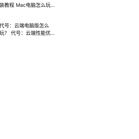
装教程 Mac电脑怎么玩
三国计攻略
代号：云端电脑版怎么
玩？ 代号：云端性能优
化240高帧 游戏多开 后
台挂机 按键设置教程