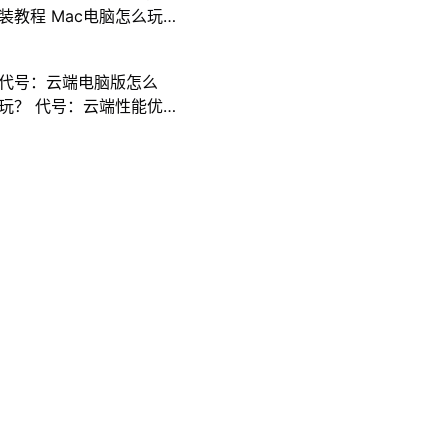
装教程 Mac电脑怎么玩
三国计攻略
代号：云端电脑版怎么
玩？ 代号：云端性能优
化240高帧 游戏多开 后
台挂机 按键设置教程