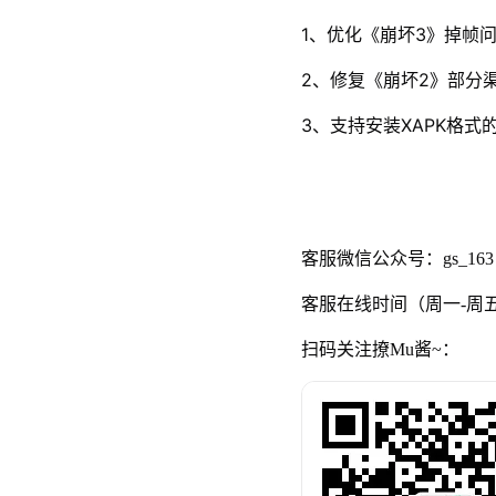
1、优化《崩坏3》掉帧
2、修复《崩坏2》部分
3、支持安装XAPK格式
客服微信公众号：gs_1
客服在线时间（周一-周五10:
扫码关注撩Mu酱~：