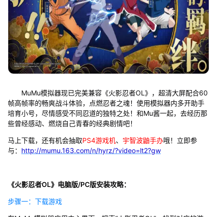
MuMu模拟器现已完美兼容《火影忍者OL》，超清大屏配合60
帧高帧率的畅爽战斗体验，点燃忍者之魂！使用模拟器内多开助手
培育小号，尽情感受不同忍道的独特之处！和Mu酱一起，去经历那
些曾经感动、燃烧自己青春的经典剧情吧！
马上下载，还有机会抽取
PS4游戏机
、
宇智波鼬手办
哦！立即参
与：
http://mumu.163.com/n/hyrz/?video=lt2?gw
《火影忍者OL》电脑版/PC版安装攻略：
步骤一：下载游戏