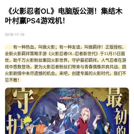
版公测！集结木叶村赢
《火影忍者OL》电脑版公测！集结木
PS4游戏机！
叶村赢PS4游戏机！
2018-11-16
有一种热血，叫做火影；有一种友谊，叫做羁绊！正版授权、
全新火影羁绊策略手游《火影忍者OL-忍者新世代》于11月15日面
世，助千万火影粉丝重回火影世界，守护最初羁绊。人气忍者在游
戏中悉数登场，更为火影忍者粉丝们带来与青春偶像并肩共战、圆
火影剧情中未尽遗憾的机会。来吧，创建专属的火影时代，我们不
见不散！