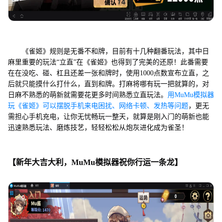
《雀姬》规则是无番不和牌，目前有十几种翻番玩法，其中日
麻里重要的玩法“立直”在《雀姬》也得到了完美的还原！此番需要
在在没吃、碰、杠且还差一张和牌时，使用1000点数宣布立直，之
后就只能摸什么打什么，直到和牌。打麻将哪有玩一把就算的，对
日麻不熟悉的萌新就需要花更多时间熟悉立直玩法。
用MuMu模拟器
玩《雀姬》可以摆脱手机来电困扰、网络卡顿、发热等问题
，更无
需担心手机充电，让你无忧畅玩一整天，就算是刚入门的萌新也能
迅速熟悉玩法、磨炼技艺，轻轻松松从炮灰进化成为雀圣！
【新年大吉大利，MuMu模拟器祝你行运一条龙】