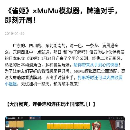
器，牌逢对手，即刻开
《雀姬》×MuMu模拟器，牌逢对手，
局！
即刻开局！
2019-01-29
广东的、四川的、东北湖南的，清一色、一条龙、满贯遇全
幺，东南西北中一点就通，那日“和”你了解吗？倍受B站小伙伴喜爱
的日本麻雀《雀姬》1月24日迎来了全平台公测，经典二次元画风，
熟悉的日本动漫角色，多种番型玩法，
给你带来从手到心的快感
！
为了让麻友们更好的看清牌局算好牌，MuMu模拟器已全面适配，高
清大屏助你看清牌局、该出手时就出手，
打麻将时还可以大屏欣赏
小姐姐
，无忧挂机一整天，和牌随手就来！
【大屏畅爽，连番连和连庄玩出国际范儿！】