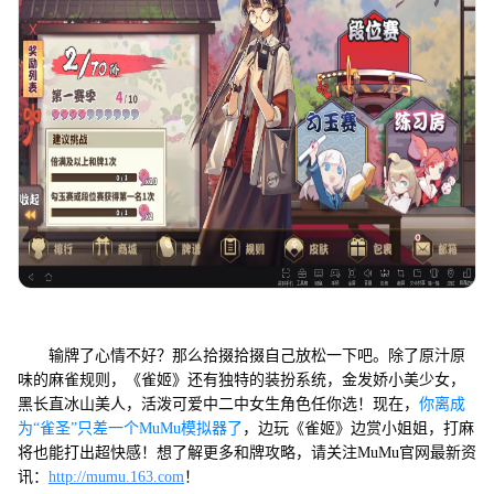
输牌了心情不好？那么拾掇拾掇自己放松一下吧。除了原汁原
味的麻雀规则，《雀姬》还有独特的装扮系统，金发娇小美少女，
黑长直冰山美人，活泼可爱中二中女生角色任你选！现在，
你离成
为“雀圣”只差一个MuMu模拟器了
，边玩《雀姬》边赏小姐姐，打麻
将也能打出超快感！想了解更多和牌攻略，请关注MuMu官网最新资
讯：
http://mumu.163.com
！