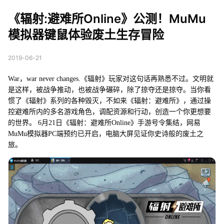
公测！MuMu模拟器键
《辐射:避难所Online》公测！MuMu
鼠体验废土生存冒险
模拟器键鼠体验废土生存冒险
2019-06-21
War，war never changes.《辐射》玩家对这句话再熟悉不过。文明就
是这样，被战争推动，也被战争碾碎，除了掠夺还是掠夺。当你看
惯了《辐射》系列的各种毁灭，不如来《辐射：避难所》，通过操
控避难所内的多名游戏角色，调配资源和行动，创造一个你更想要
的世界。 6月21日《辐射：避难所Online》手游号令集结，网易
MuMu模拟器PC端预约已开启，电脑大屏见证你史诗般的废土之
旅。