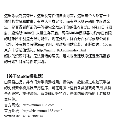
这里等级制度森严，这里没有任何自由可言，这里每个人都有一个
独特的背景和故事，有些人丰衣足食，而有些人则在辐射中度过余
生，是否得到所谓的平等要完全取决于你的生存能力。6月21日《辐
射：避难所Online》末世生存开启，网易MuMu模拟器礼约你在有限
的避难所中创造无限可能性。现在预约，除百分百获得豪华公测礼
包外，还有机会获得Sony PS4、避难所电站套装、正版周边、100元
京东卡等超值壕礼。http://mumu.163.com/index.html
超快的资源消耗，无法复活的居民，是末世重建秩序还是重蹈覆辙
的开始？答案等你来揭晓。
【关于MuMu模拟器】
由网易出品，并专门为手机游戏用户提供的一款能通过电脑玩手游
的免费安卓模拟器应用程序，可在电脑上运行各类游戏与应用,具备
全面兼容、操作流畅、智能辅助等特点，是国内最流畅的手游模拟
器软件。
官方网站：http://mumu.163.com
官方论坛：http://bbs.mumu.163.com/
官方微博：MuMu模拟器