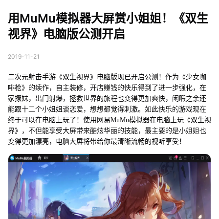
小姐姐！《双生视界》
用MuMu模拟器大屏赏小姐姐！《双生
电脑版公测开启
视界》电脑版公测开启
2019-11-21
二次元射击手游《双生视界》电脑版现已开启公测！作为《少女咖
啡枪》的续作，自主装修，开店赚钱的快乐得到了进一步强化，在
家撩妹，出门射爆，拯救世界的旅程也变得更加爽快，闲暇之余还
能跟十二个小姐姐谈恋爱，想想都觉得刺激。如此快乐的游戏现在
终于可以在电脑上玩了！使用网易MuMu模拟器在电脑上玩《双生视
界》，不但能享受大屏带来酷炫华丽的技能，最主要的是小姐姐也
变得更加漂亮，电脑大屏将带给你最清晰流畅的视听享受！