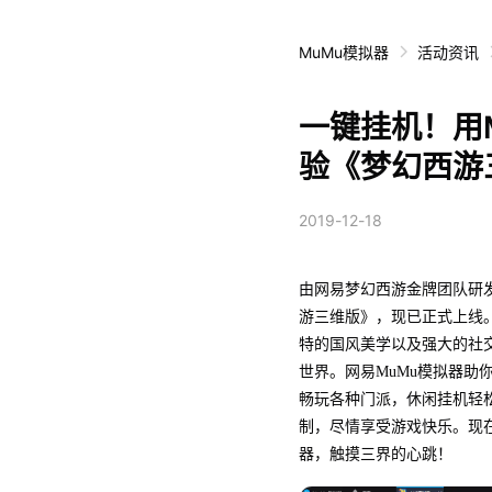
MuMu模拟器
活动资讯
一键挂机！用M
验《梦幻西游
2019-12-18
由网易梦幻西游金牌团队研
游三维版》，现已正式上线
特的国风美学以及强大的社
世界。网易MuMu模拟器助
畅玩各种门派，休闲挂机轻松
制，尽情享受游戏快乐。现在
器，触摸三界的心跳！