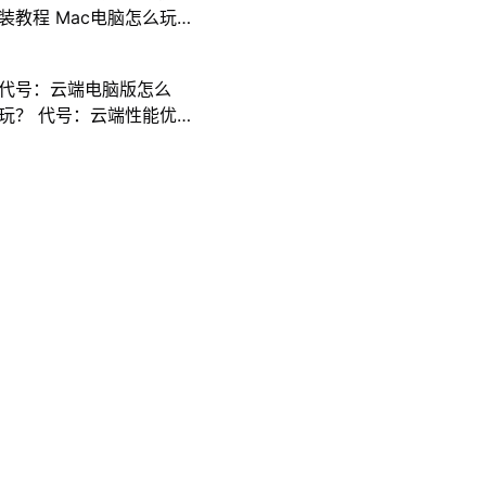
装教程 Mac电脑怎么玩
三国计攻略
代号：云端电脑版怎么
玩？ 代号：云端性能优
化240高帧 游戏多开 后
台挂机 按键设置教程