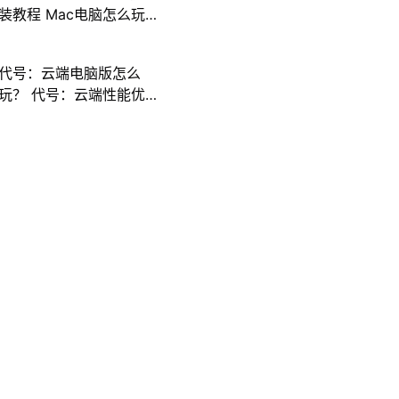
装教程 Mac电脑怎么玩
三国计攻略
代号：云端电脑版怎么
玩？ 代号：云端性能优
化240高帧 游戏多开 后
台挂机 按键设置教程