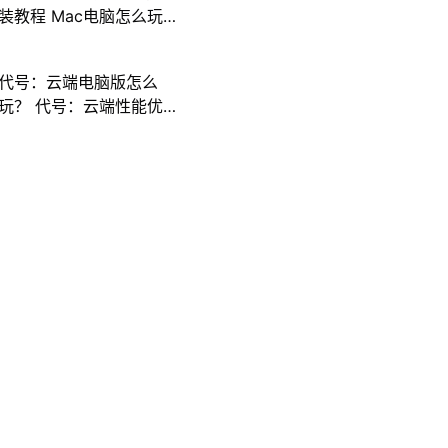
装教程 Mac电脑怎么玩
三国计攻略
代号：云端电脑版怎么
玩？ 代号：云端性能优
化240高帧 游戏多开 后
台挂机 按键设置教程