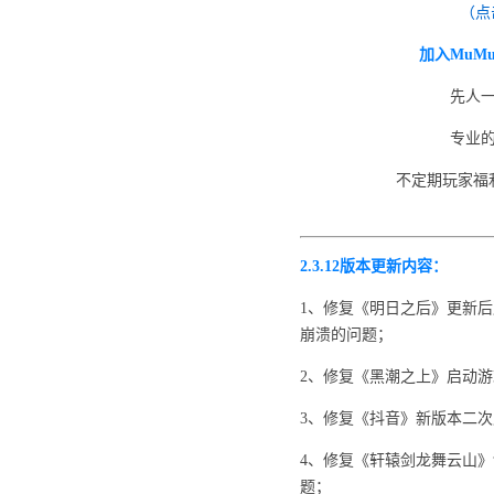
（点
加入MuM
先人
专业
不定期玩家福
2.3.12版本更新内容：
1、修复《明日之后》更新
崩溃的问题；
2、修复《黑潮之上》启动
3、修复《抖音》新版本二
4、修复《轩辕剑龙舞云山
题；