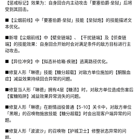
【惩戒标记】效果为：自身回合内主动攻击「要塞伯爵·垒狱」后将
受到其回击。
■【尘烟前线】中「要塞伯爵·垒狱」技能【垒狱炮】的技能描述文
本优化。
■新增【尘烟前线】中【壁垒链端】、【干扰链端】及【侦查链
端】的技能效果：自身回合开始时会对满足条件的敌方目标进行主
动攻击。
■【异位冲突】中【拟态补给箱·疾驰】逃离路径优化。
■修复人形「琳德」技能【糖分超载】对敌方单位施加的【酮酸血
症】减益效果持续回合异常的问题。
■修复当人形「琳德」拥有4层【糖渍】时，对敌方单位造成伤害后
【蜜糖陷阱】减益效果异常消失的问题。
■修复人形「琳德」在剧情战役普通【5-10】关卡中，对敌方单位
「黑眼」的召唤物施放技能【糖分超载】时会出现客户端异常的问
题。
■修复人形「波波沙」的召唤物【护城卫士】修整状态异常的问
题。