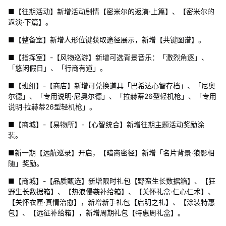
■【往期活动】新增活动剧情【密米尔的返演·上篇】、【密米尔的
返演·下篇】。
■【整备室】新增人形位键获取途径展示，新增【共键图谱】。
■【指挥室】-【风物巡游】新增可选背景音乐：「激烈角逐」、
「悠闲假日」、「行商有道」。
■【班组】-【商店】新增可兑换道具「巴希达心智存档」、「尼奥
尔德」、「专用说明·尼奥尔德」、「拉赫蒂26型轻机枪」、「专用
说明·拉赫蒂26型轻机枪」。
■【商城】-【易物所】-【心智统合】新增往期主题活动奖励涂
装。
■新一期【远航巡录】开启，【暗商密径】新增「名片背景·狼影相
随」奖励。
■【商城】-【品质甄选】新增限时礼包【野蛮生长数据箱】、【狂
野生长数据箱】、【热浪侵袭补给箱】、【关怀礼盒·仁心仁术】、
【关怀衣匣·真情治愈】，新增新手礼包【启明之礼】、【涂装特惠
包】、【远征补给箱】，新增周期礼包【特惠周礼盒】。