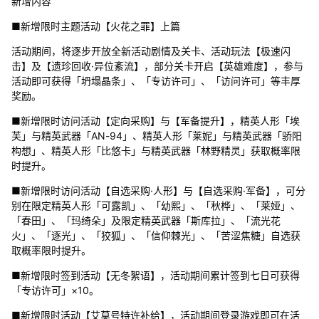
新增内容
■新增限时主题活动【火花之罪】上篇
活动期间，将逐步开放全新活动剧情及关卡、活动玩法【极速闪
击】及【遗珍回收·异位紊流】，部分关卡开启【英雄难度】，参与
活动即可获得「坍塌晶条」、「专访许可」、「访问许可」等丰厚
奖励。
■新增限时访问活动【定向采购】与【军备提升】，精英人形「埃
芙」与精英武器「AN-94」、精英人形「莱妮」与精英武器「骄阳
构想」、精英人形「比悠卡」与精英武器「林野精灵」获取概率限
时提升。
■新增限时访问活动【自选采购·人形】与【自选采购·军备】，可分
别在限定精英人形「可露凯」、「幼熙」、「秋桦」、「莱娅」、
「春田」、「玛绮朵」及限定精英武器「斯库拉」、「流光花
火」、「逐光」、「狡狐」、「信仰棘光」、「苦涩焦糖」自选获
取概率限时提升。
■新增限时签到活动【无冬絮语】，活动期间累计签到七日可获得
「专访许可」×10。
■新增限时活动【艾莫号特许补给】，活动期间登录游戏即可在活