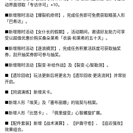
动界面领取「专访许可」×10。
■新增限时活动【爆裂机修师】，完成任务即可免费获取精英人形
「巴希达」。
■新增限时活动【女仆长的假期】，活动期间，邀请好友助力可享
受以超值优惠价购买桑朵莱希「衣装·和莱希的五十天」。
■新增限时活动【逐浪摘赏】，完成任务积累活跃度可获取抽奖
券，刮开抽奖券即可参与抽奖。
■新增限时活动【裂变·补给作战】及【裂变·心智勘测】。
■【遗珍回收】玩法更新后将更名为【遗珍回收·更迭流转】并常驻
开启。
■【同调演练】新增关卡。
■新增人形「埃芙」及「塞布丽娜」的铭契与档案。
■新增人形「比悠卡」、「佩里缇亚」心智螺旋扩展。
■【配件套装】新增【战术演算】、【护盾守愈】、【迫近强攻】
效果组合。