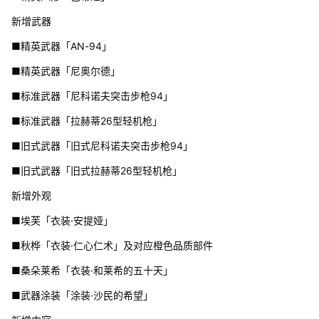
新增武器
■精英武器「AN-94」
■精英武器「尼奥尔德」
■标准武器「尼科诺夫突击步枪94」
■标准武器「拉赫蒂26型轻机枪」
■旧式武器「旧式尼科诺夫突击步枪94」
■旧式武器「旧式拉赫蒂26型轻机枪」
新增外观
■埃芙「衣装·安提娅」
■秋桦「衣装·仁心仁术」及对应橙色品质部件
■桑朵莱希「衣装·和莱希的五十天」
■武器涂装「涂装·沙民的希望」