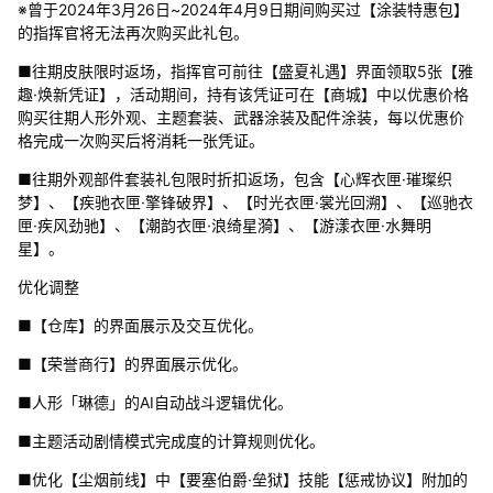
※曾于2024年3月26日~2024年4月9日期间购买过【涂装特惠包】
的指挥官将无法再次购买此礼包。
■往期皮肤限时返场，指挥官可前往【盛夏礼遇】界面领取5张【雅
趣·焕新凭证】，活动期间，持有该凭证可在【商城】中以优惠价格
购买往期人形外观、主题套装、武器涂装及配件涂装，每以优惠价
格完成一次购买后将消耗一张凭证。
■往期外观部件套装礼包限时折扣返场，包含【心辉衣匣·璀璨织
梦】、【疾驰衣匣·擎锋破界】、【时光衣匣·裳光回溯】、【巡驰衣
匣·疾风劲驰】、【潮韵衣匣·浪绮星漪】、【游漾衣匣·水舞明
星】。
优化调整
■【仓库】的界面展示及交互优化。
■【荣誉商行】的界面展示优化。
■人形「琳德」的AI自动战斗逻辑优化。
■主题活动剧情模式完成度的计算规则优化。
■优化【尘烟前线】中【要塞伯爵·垒狱】技能【惩戒协议】附加的