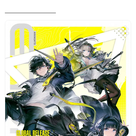
————————————