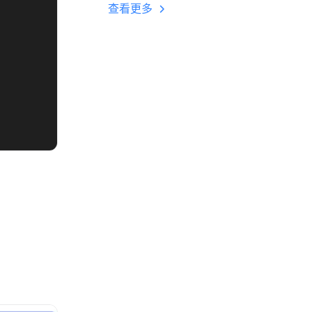
多开 后台挂机 按键
查看更多
设置教程