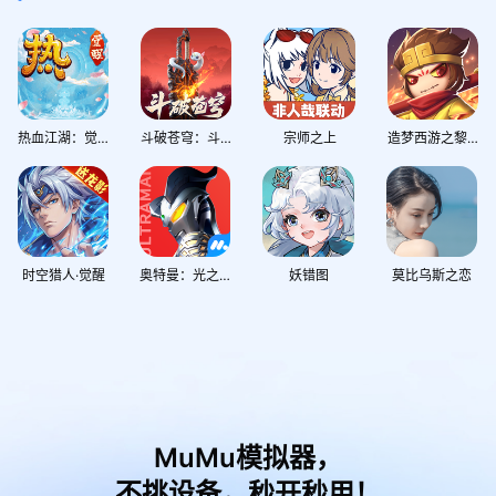
热血江湖：觉醒
斗破苍穹：斗帝之路
宗师之上
造梦西游之黎尤浩劫篇
时空猎人·觉醒
奥特曼：光之战士
妖错图
莫比乌斯之恋
MuMu模拟器，
不挑设备，秒开秒用！