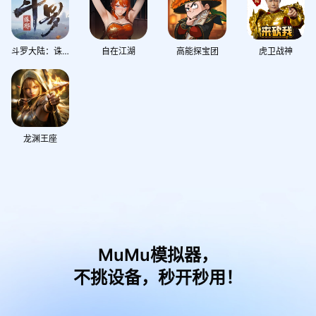
斗罗大陆：诛邪传说
自在江湖
高能探宝团
虎卫战神
龙渊王座
MuMu模拟器，
不挑设备，秒开秒用！