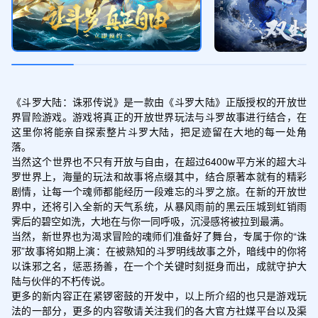
《斗罗大陆：诛邪传说》是一款由《斗罗大陆》正版授权的开放世
界冒险游戏。游戏将真正的开放世界玩法与斗罗故事进行结合，在
这里你将能亲自探索整片斗罗大陆，把足迹留在大地的每一处角
落。

当然这个世界也不只有开放与自由，在超过6400w平方米的超大斗
罗世界上，海量的玩法和故事将点缀其中，结合原著本就有的精彩
剧情，让每一个魂师都能经历一段难忘的斗罗之旅。在新的开放世
界中，还将引入全新的天气系统，从暴风雨前的黑云压城到虹销雨
霁后的碧空如洗，大地在与你一同呼吸，沉浸感将被拉到最满。

当然，新世界也为渴求冒险的魂师们准备好了舞台，专属于你的“诛
邪”故事将如期上演：在被熟知的斗罗明线故事之外，暗线中的你将
以诛邪之名，惩恶扬善，在一个个关键时刻挺身而出，成就守护大
陆与伙伴的不朽传说。

更多的新内容正在紧锣密鼓的开发中，以上所介绍的也只是游戏玩
法的一部分，更多的内容敬请关注我们的各大官方社媒平台以及渠