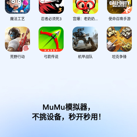
魔法工艺
忍者必须死3
宫爆：老奶奶家族篇
使命召唤手游
荒野行动
弓箭传说
机甲战队
坦克争锋
MuMu模拟器，
不挑设备，秒开秒用！