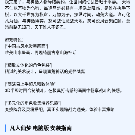
隐宗弟子，与神话人物缔结契约，让世间的动乱皆归于平静。 天地
不仁以万物为刍狗，每逢昌盛必将有一场浩劫降临，是谁在执手下
棋，以大千世界为棋盘，万物为子，操纵时间，动荡大道。谁可化
凡为仙，与神话博弈，怒可战仙魔战天地，笑可说风云聚红颜，莫
愁前路无知己，天下谁人不识君。

游戏特色：

|*中国古风水泼墨画面*|

唯美山水墨画，再现绮丽古意山海神话

|*精致立体化的角色包装*|

精湛的美术设计，呈现蛮荒神话的光怪陆离

|*简洁易上手超凡精致体验*|

3D半即时回合制战斗，在极具打击感的画面中畅享战斗的快感。

|*多元化的角色收集培养乐趣*|

凡人仙梦
电脑版
安装指南